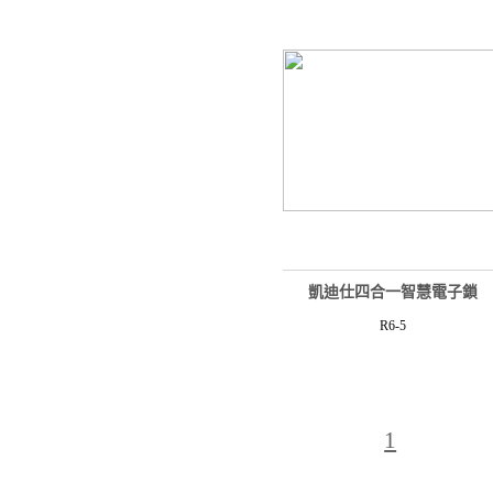
凱迪仕四合一智慧電子鎖
R6-5
1